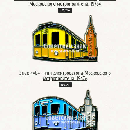
Московского метрополитена. 1976»
17569а
Знак ««В» - тип электровагона Московского
метрополитена. 1947»
17572а