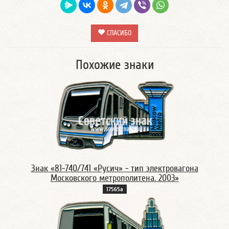
СПАСИБО
Похожие знаки
Знак «81-740/741 «Русич» - тип электровагона
Московского метрополитена. 2003»
17565а