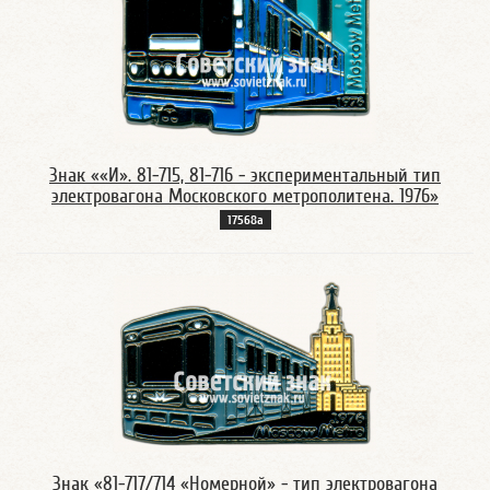
Знак ««И». 81-715, 81-716 - экспериментальный тип
электровагона Московского метрополитена. 1976»
17568а
Знак «81-717/714 «Номерной» - тип электровагона