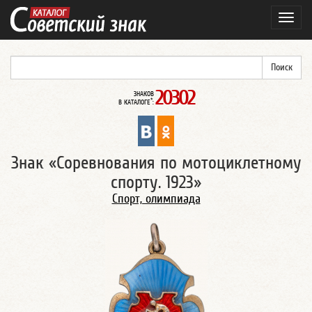
Навиг
20302
ЗНАКОВ
*
В КАТАЛОГЕ
:
Знак «Соревнования по мотоциклетному
спорту. 1923»
Спорт, олимпиада