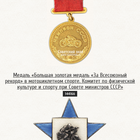
Медаль «Большая золотая медаль «За Всесоюзный
рекорд» в мотоциклетном спорте. Комитет по физической
культуре и спорту при Совете министров СССР»
14416б