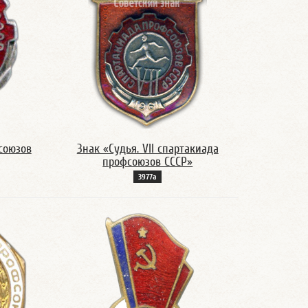
союзов
Знак «Судья. VII спартакиада
профсоюзов СССР»
3977а