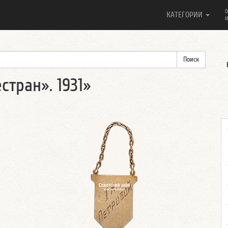
О
КАТЕГОРИИ
И
стран». 1931»