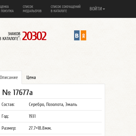
ЦЕНКА
СПИСОК
СПИСОК СОКРАЩЕНИЙ
ВОЙТИ
 ПОКУПКА
МЕДАЛЬЕРОВ
В КАТАЛОГЕ
20302
ЗНАКОВ
*
В КАТАЛОГЕ
:
Описание
Цена
№ 17677а
Состав:
Серебро, Позолота, Эмаль
Год:
1931
Размер:
27.7×18.8мм.