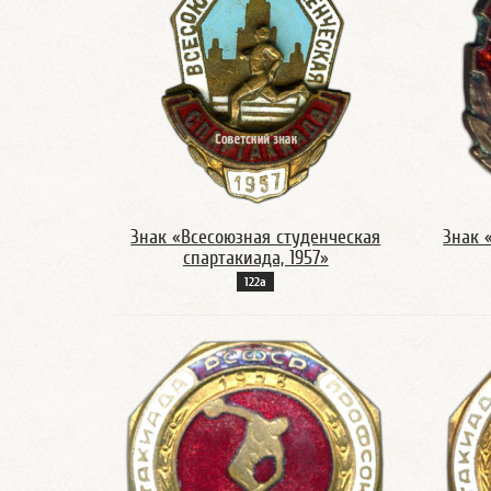
Знак «Всесоюзная студенческая
Знак 
спартакиада, 1957»
122а