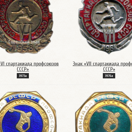
«VI спартакиада профсоюзов
Знак «VII спартакиада проф
СССР»
СССР»
3973а
3976а