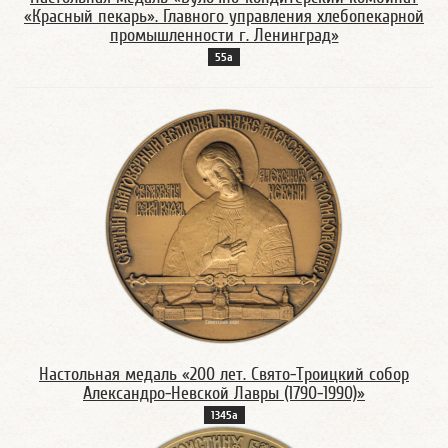
«Красный пекарь». Главного управления хлебопекарной
промышленности г. Ленинград»
55а
Настольная медаль «200 лет. Свято-Троицкий собор
Александро-Невской Лавры (1790-1990)»
1345а