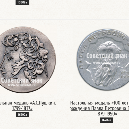
16809а
ольная медаль «А.С.Пушкин.
Настольная медаль «100 лет
1799-1837»
рождения Павла Петровича 
1879-1950»
16792а
16782а