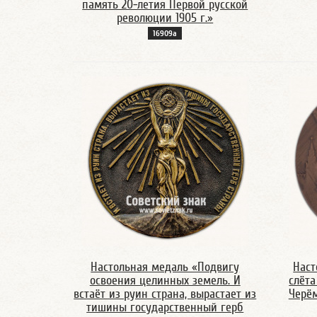
память 20-летия Первой русской
революции 1905 г.»
16909а
Настольная медаль «Подвигу
Наст
освоения целинных земель. И
слёта
встаёт из руин страна, вырастает из
Черём
тишины государственный герб