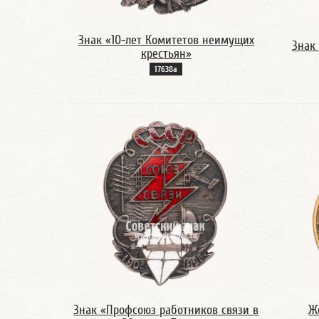
Знак «10-лет Комитетов неимущих
Знак
крестьян»
17638а
Знак «Профсоюз работников связи в
Ж