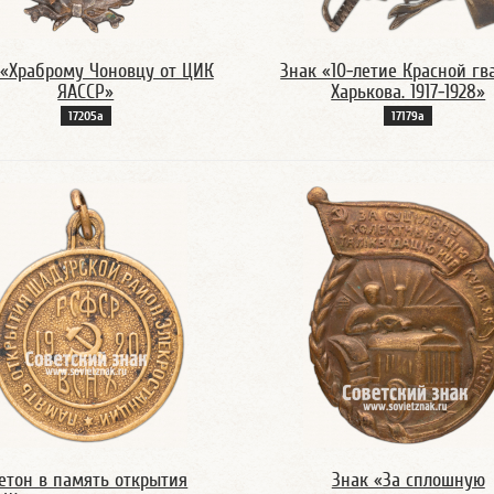
 «Храброму Чоновцу от ЦИК
Знак «10-летие Красной гв
ЯАССР»
Харькова. 1917-1928»
17205а
17179а
етон в память открытия
Знак «За сплошную