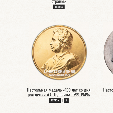
страны»
16813а
Настольная медаль «150 лет со дня
Наст
рождения А.С. Пушкина. 1799-1949»
|
16793а
2