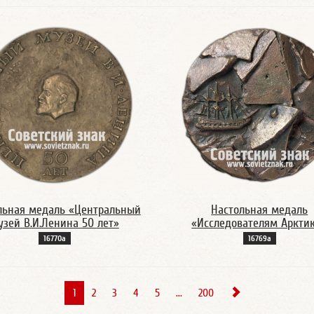
льная медаль «Центральный
Настольная медаль
узей В.И.Ленина 50 лет»
«Исследователям Аркти
16770а
16769а
1
2
3
4
5
...
200