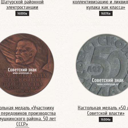
Шатурской районной
коллективизацию и ликви
электростанции
кулака как класса»
16880а
16876а
ольная медаль «Участнику
Настольная медаль «50 
 передовиков производства
Советской власти»
ушкинского района. 50 лет
16804а
СССР»