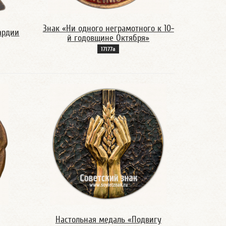
Знак «Ни одного неграмотного к 10-
ардии
й годовщине Октября»
17177а
Настольная медаль «Подвигу