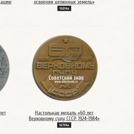
дацию
освоения целинных земель»
16814а
лет
Настольная медаль «60 лет
Верховному суду СССР. 1924-1984»
16794а