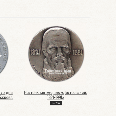
 со дня
Настольная медаль «Достоевский.
Бажова.
1821-1991»
16776а