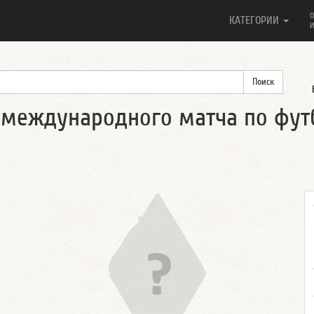
О
КАТЕГОРИИ
И
 международного матча по футб