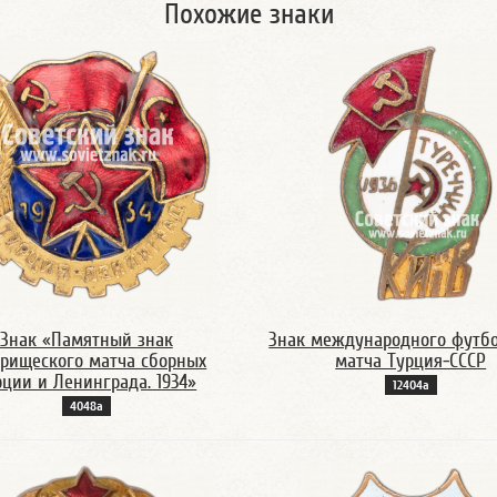
Похожие знаки
Знак «Памятный знак
Знак международного футб
арищеского матча сборных
матча Турция-СССР
рции и Ленинграда. 1934»
12404а
4048а