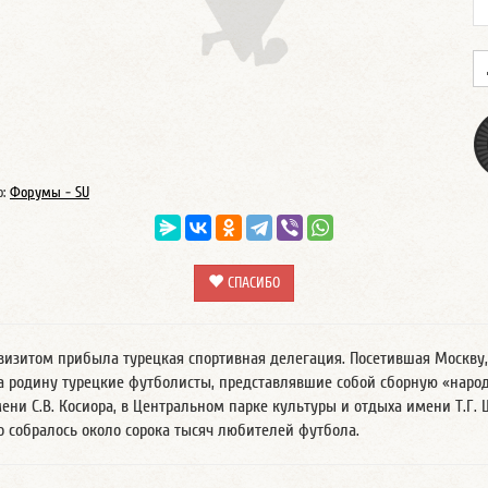
о:
Форумы - SU
СПАСИБО
м визитом прибыла турецкая спортивная делегация. Посетившая Москв
а родину турецкие футболисты, представлявшие собой сборную «народ
мени С.В. Косиора, в Центральном парке культуры и отдыха имени Т.Г
о собралось около сорока тысяч любителей футбола.