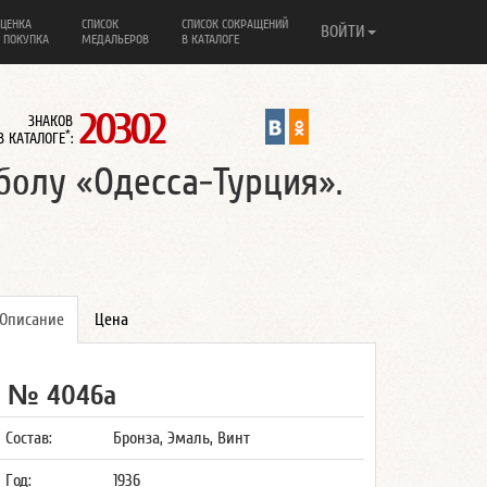
ЦЕНКА
СПИСОК
СПИСОК СОКРАЩЕНИЙ
ВОЙТИ
 ПОКУПКА
МЕДАЛЬЕРОВ
В КАТАЛОГЕ
20302
ЗНАКОВ
*
В КАТАЛОГЕ
:
олу «Одесса-Турция».
Описание
Цена
№ 4046а
Состав:
Бронза, Эмаль, Винт
Год:
1936