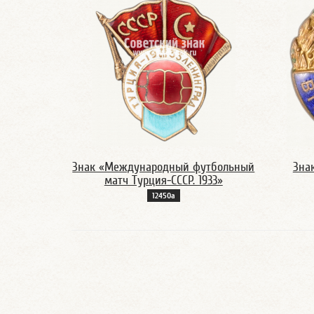
Знак «Международный футбольный
Зна
матч Турция-СССР. 1933»
12450а