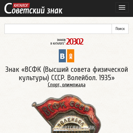
Навиг
20302
ЗНАКОВ
*
В КАТАЛОГЕ
:
Знак «ВСФК (Высший совета физической
культуры) СССР. Волейбол. 1935»
Спорт, олимпиада