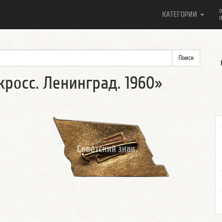
О
КАТЕГОРИИ
И
осс. Ленинград. 1960»