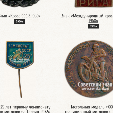
Знак «Кросс СССР. 1959»
Знак «Международный кросс
1960»
5930а
5932а
«25 лет первому чемпионату
Настольная медаль «XX
по мотокроссу. Таллин. 1972»
традиционный мотокросс. 