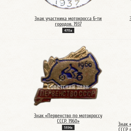
Знак участника мотокросса 6-ти
городов. 1937
4715а
Знак «Первенство по мотокроссу
СССР. 1960»
Знак 
5934а
СССР 