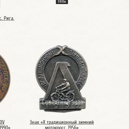
5933а
. Рига.
XIV
Знак «X традиционный зимний
1990»
мотокросс. 1956»