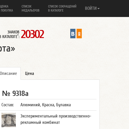
ЦЕНКА
СПИСОК
СПИСОК СОКРАЩЕНИЙ
ВОЙТИ
 ПОКУПКА
МЕДАЛЬЕРОВ
В КАТАЛОГЕ
20302
ЗНАКОВ
*
В КАТАЛОГЕ
:
рта»
Описание
Цена
№ 9318а
Состав:
Алюминий, Краска, Булавка
Экспериментальный производственно-
рекламный комбинат