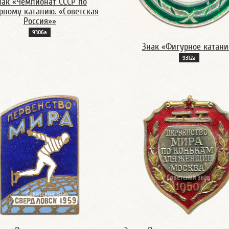
нак «Чемпионат СССР по
рному катанию. «Советская
Россия»»
9306а
Знак «Фигурное катани
9312а