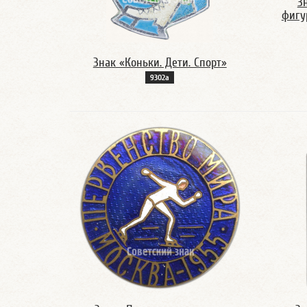
З
фигу
Знак «Коньки. Дети. Спорт»
9302а