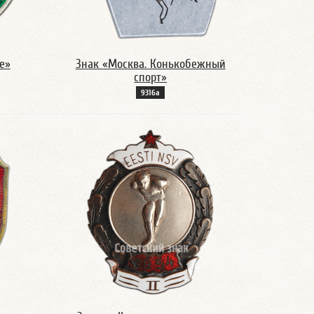
е»
Знак «Москва. Конькобежный
спорт»
9316а