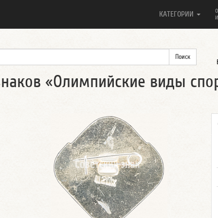
О
КАТЕГОРИИ
И
знаков «Олимпийские виды спо