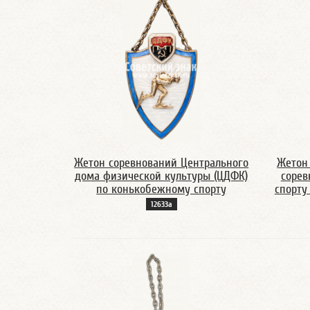
Жетон соревнований Центрального
Жетон
дома физической культуры (ЦДФК)
сорев
по конькобежному спорту
спорту
12633а