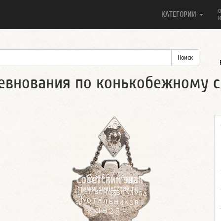
О
КАТЕГОРИИ
И
евнования по конькобежному с