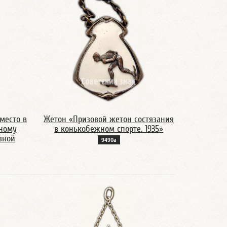
место в
Жетон «Призовой жетон состязания
жному
в конькобежном спорте. 1935»
зной
9490а