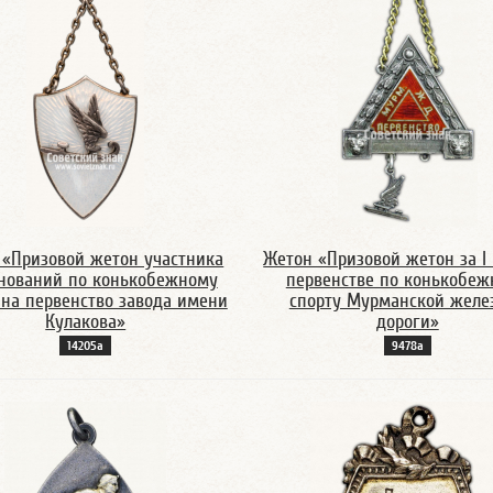
 «Призовой жетон участника
Жетон «Призовой жетон за I 
нований по конькобежному
первенстве по конькобе
 на первенство завода имени
спорту Мурманской желе
Кулакова»
дороги»
14205а
9478а