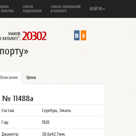
ЦЕНКА
СПИСОК
СПИСОК СОКРАЩЕНИЙ
ВОЙТИ
 ПОКУПКА
МЕДАЛЬЕРОВ
В КАТАЛОГЕ
20302
ЗНАКОВ
*
В КАТАЛОГЕ
:
порту»
Описание
Цена
№ 11488а
Состав:
Серебро, Эмаль
Год:
1928
Диаметр:
38.6x42.7мм.