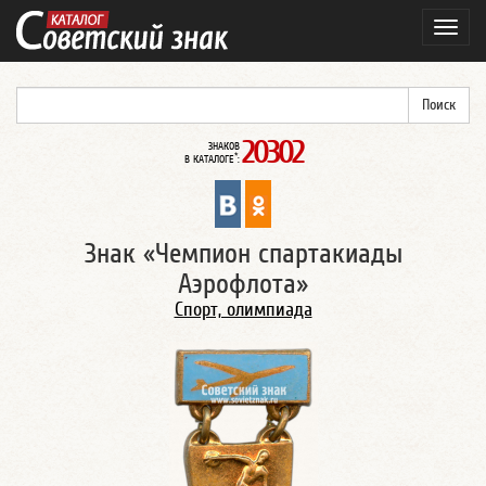
Навиг
20302
ЗНАКОВ
*
В КАТАЛОГЕ
:
Знак «Чемпион спартакиады
Аэрофлота»
Спорт, олимпиада