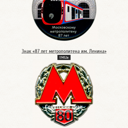
Знак «87 лет метрополитена им. Ленина»
17452а