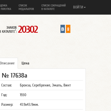
ЦЕНКА
СПИСОК
СПИСОК СОКРАЩЕНИЙ
ВОЙТИ
 ПОКУПКА
МЕДАЛЬЕРОВ
В КАТАЛОГЕ
20302
ЗНАКОВ
*
В КАТАЛОГЕ
:
Описание
Цена
№ 17638а
Состав:
Бронза, Серебрение, Эмаль, Винт
Год:
1930
Размер:
41.9x43.9мм.