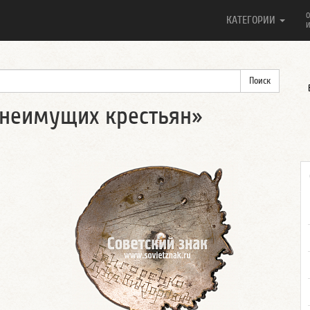
О
КАТЕГОРИИ
И
 неимущих крестьян»