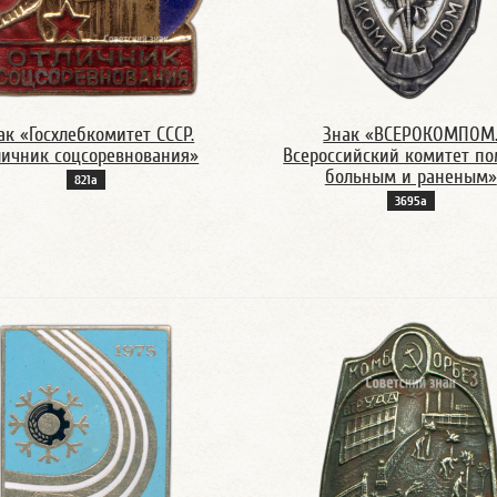
ак «Госхлебкомитет СССР.
Знак «ВСЕРОКОМПОМ
личник соцсоревнования»
Всероссийский комитет п
больным и раненым»
821а
3695а