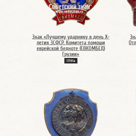
Знак «Лучшему ударнику в день Х-
Зн
летия ЗСФСР. Комитета помощи
От
еврейской бедноте (ЕВКОМБЕД)
Грузии»
17191а