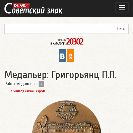
Навиг
20302
ЗНАКОВ
*
В КАТАЛОГЕ
:
Медальер: Григорьянц П.П.
Работ медальера:
2
←
к списку медальеров