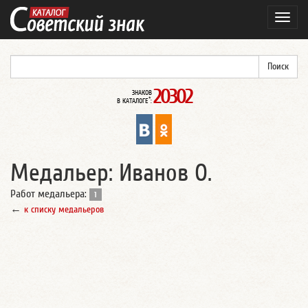
Навиг
20302
ЗНАКОВ
*
В КАТАЛОГЕ
:
Медальер: Иванов О.
Работ медальера:
1
←
к списку медальеров