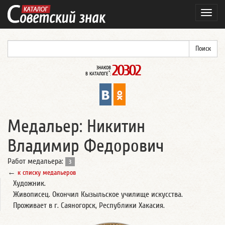
Навиг
20302
ЗНАКОВ
*
В КАТАЛОГЕ
:
Медальер: Никитин
Владимир Федорович
Работ медальера:
3
←
к списку медальеров
Художник.
Живописец. Окончил Кызыльское училище искусства.
Проживает в г. Саяногорск, Республики Хакасия.