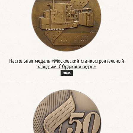
Настольная медаль «Московский станкостроительный
завод им. С.Орджоникидзе»
3841б