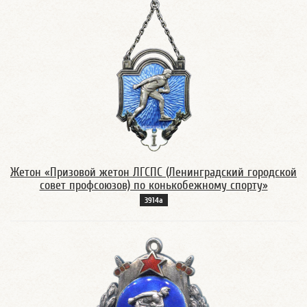
Жетон «Призовой жетон ЛГСПС (Ленинградский городской
совет профсоюзов) по конькобежному спорту»
3914а