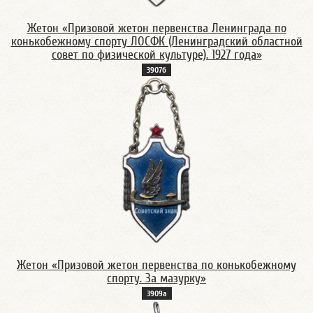
Жетон «Призовой жетон первенства Ленинграда по
конькобежному спорту ЛОСФК (Ленинградский областной
совет по физической культуре). 1927 года»
3907б
Жетон «Призовой жетон первенства по конькобежному
спорту. За мазурку»
3909а