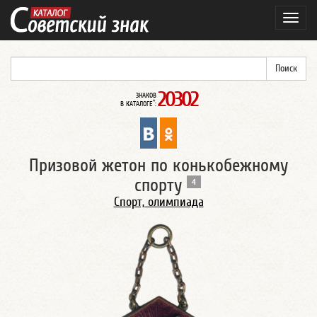
Навиг
20302
ЗНАКОВ
*
В КАТАЛОГЕ
:
Призовой жетон по конькобежному
спорту
4
Спорт, олимпиада