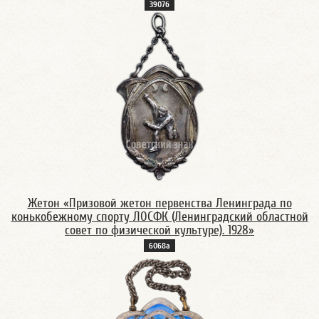
3907б
Жетон «Призовой жетон первенства Ленинграда по
конькобежному спорту ЛОСФК (Ленинградский областной
совет по физической культуре). 1928»
6068а