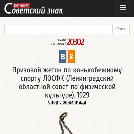
Навиг
20302
ЗНАКОВ
*
В КАТАЛОГЕ
:
Призовой жетон по конькобежному
спорту ЛОСФК (Ленинградский
областной совет по физической
культуре). 1929
Спорт, олимпиада