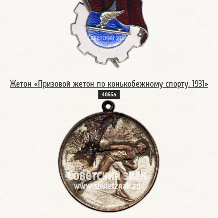
Жетон «Призовой жетон по конькобежному спорту. 1931»
4066а