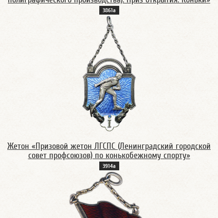
3861а
Жетон «Призовой жетон ЛГСПС (Ленинградский городской
совет профсоюзов) по конькобежному спорту»
3914а