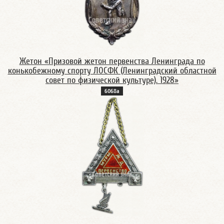
Жетон «Призовой жетон первенства Ленинграда по
конькобежному спорту ЛОСФК (Ленинградский областной
совет по физической культуре). 1928»
6068а